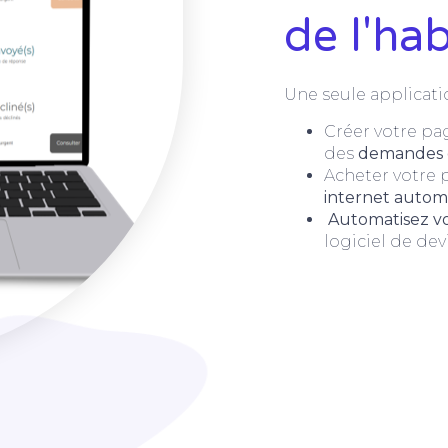
de l'hab
Une seule applicati
Créer votre pag
des
demandes 
Acheter votre
internet auto
Automatisez vot
logiciel de dev