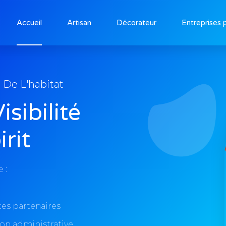
Accueil
Artisan
Décorateur
Entreprises 
s De L'habitat
sibilité
rit
 :
tes partenaires
on administrative